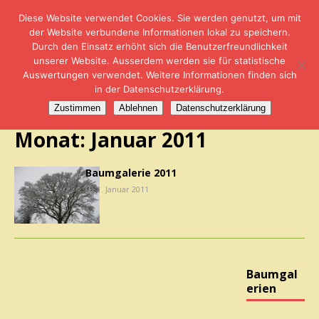
Diese Website verwendet Cookies. Sie werden genutzt, um mit
der Website verbundene Informationen lokal zu speichern.
Durch den Einsatz erhöht sich die Benutzerfreundlichkeit
Baumgalerien
unserer Website. Ausserdem werden sie für statistische
Auswertungen verwendet. Weitere Informationen finden sich
in der Datenschutzerklärung.
Zustimmen
Ablehnen
Datenschutzerklärung
Monat:
Januar 2011
Baumgalerie 2011
1. Januar 2011
Baumgal
erien