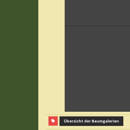
September 2005
Foto: KulturGeister
November 2005
Foto: KulturGeister
Übersicht der Baumgalerien