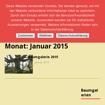
Diese Website verwendet Cookies. Sie werden genutzt, um mit
der Website verbundene Informationen lokal zu speichern.
Durch den Einsatz erhöht sich die Benutzerfreundlichkeit
Baumgalerien
unserer Website. Ausserdem werden sie für statistische
Auswertungen verwendet. Weitere Informationen finden sich
in der Datenschutzerklärung.
Zustimmen
Ablehnen
Datenschutzerklärung
Monat:
Januar 2015
Baumgalerie 2015
1. Januar 2015
Baumgal
erien